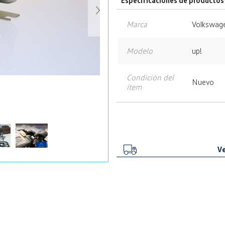
Especificaciones de productos
Marca
Volkswag
Modelo
up!
Condición del
Nuevo
ítem
Ve