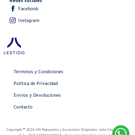
2GK845011F NVB
2GP867012A OEH
$U 68.194 iva incl.
$U 1.851 iva incl.
2H0498099F
2H7864677B 82V
HOMOCINETICA EXT. AMK
PELDAÑO AMK