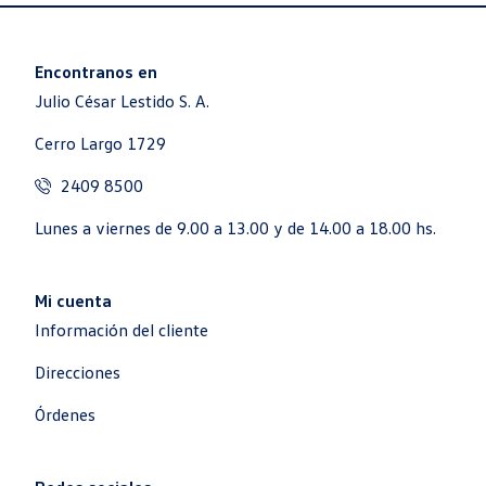
$U 12.476 iva incl.
$U 1.281 iva incl.
1 JUEGO SEGMENTOS
1K0798741 KIT ANILLOS--
PISTÓN 82,51
$U 47.402 iva incl.
$U 17.718 iva incl.