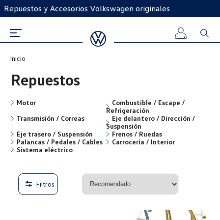
Repuestos y Accesorios Volkswagen originales
Inicio
Iniciar
Repuestos
sesión
Motor
Combustible / Escape /
Refrigeración
Registro
Transmisión / Correas
Eje delantero / Dirección /
Suspensión
Eje trasero / Suspensión
Frenos / Ruedas
Palancas / Pedales / Cables
Carrocería / Interior
Sistema eléctrico
Filtros