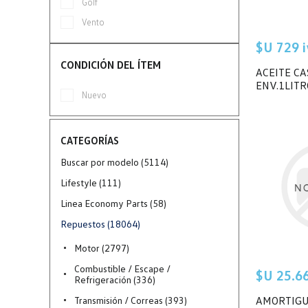
Golf
Vento
$U 729 iv
CONDICIÓN DEL ÍTEM
ACEITE C
ENV.1LITR
Nuevo
CATEGORÍAS
Buscar por modelo (5114)
Lifestyle (111)
Linea Economy Parts (58)
Repuestos (18064)
Motor (2797)
Combustible / Escape /
$U 25.66
Refrigeración (336)
AMORTIG
Transmisión / Correas (393)