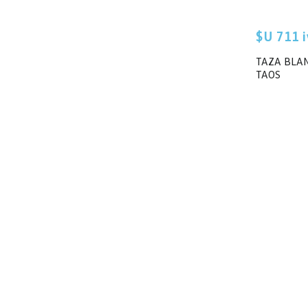
$U 711 iv
TAZA BLA
TAOS
Medios de pago
Encontranos en
Julio César Lestido S. A.