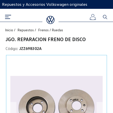
Repuestos y Accesorios Volkswagen originales
Inicio
Repuestos
Frenos / Ruedas
Iniciar
JGO. REPARACION FRENO DE DISCO
sesión
Código:
JZZ698302A
Registro