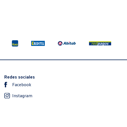
02 iva incl.
$U 6.302 iva incl.
LAT. (FIJO) DER.
CRISTAL LAT. (FIJO) IZQ.
TRAS.