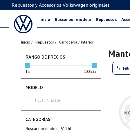
Repuestos y Accesorios Volkswagen originales
Inicio
Buscar por modelo
Repuestos
Acce
Inicio
Repuestos
Carrocería / Interior
Mante
RANGO DE PRECIOS
Filt
18
122535
MODELO
Tiguan Allspace
CATEGORÍAS
Buscar por modelo (5114)