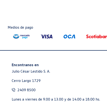
$U 5.922 
CRISTAL LA