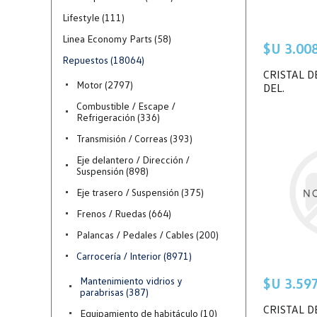
Lifestyle (111)
Linea Economy Parts (58)
$U 3.008 
Repuestos (18064)
CRISTAL D
Motor (2797)
DEL.
Combustible / Escape /
Refrigeración (336)
Transmisión / Correas (393)
Eje delantero / Dirección /
Suspensión (898)
Eje trasero / Suspensión (375)
Frenos / Ruedas (664)
Palancas / Pedales / Cables (200)
Carrocería / Interior (8971)
Mantenimiento vidrios y
$U 3.597 
parabrisas (387)
CRISTAL D
Equipamiento de habitáculo (10)