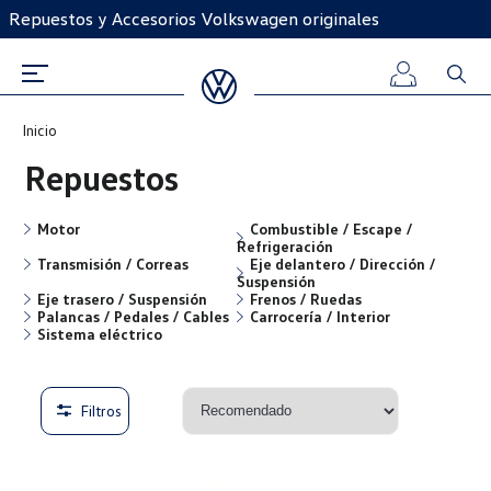
Repuestos y Accesorios Volkswagen originales
Inicio
Iniciar
Repuestos
sesión
Motor
Combustible / Escape /
Refrigeración
Registro
Transmisión / Correas
Eje delantero / Dirección /
Suspensión
Eje trasero / Suspensión
Frenos / Ruedas
Palancas / Pedales / Cables
Carrocería / Interior
Sistema eléctrico
Filtros